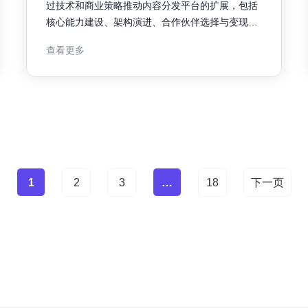
过技术和商业策略推动内容分发平台的扩展，包括
核心能力建设、架构演进、合作伙伴选择与变现路
径，帮助平台在低延时、高并发和垂直场景中形成
查看更多
可复制的竞争力。 为什么要将内容分发与边缘计算
结合？ 边缘计算把计算与存储能力下沉到靠近用户
的网络边缘，能显著降低延时并提升并发承载能
力。将内容分发与边缘计算结合，可通
1
2
3
…
18
下一页