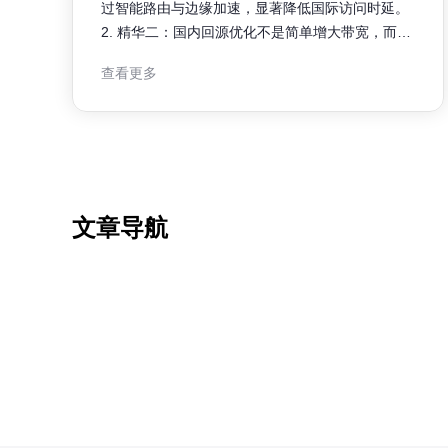
过智能路由与边缘加速，显著降低国际访问时延。
2. 精华二：国内回源优化不是简单增大带宽，而是
从源站架构、缓存策略和回源带宽三方面协同突破
查看更多
瓶颈。 3. 精华三：统一监控、分级回源与TLS优
化，是同步提升全球用户访问体验的关键路径。 作
为一名具有多年CDN与网络优化实战经验的工程
师，本文以可执行、可
文章导航