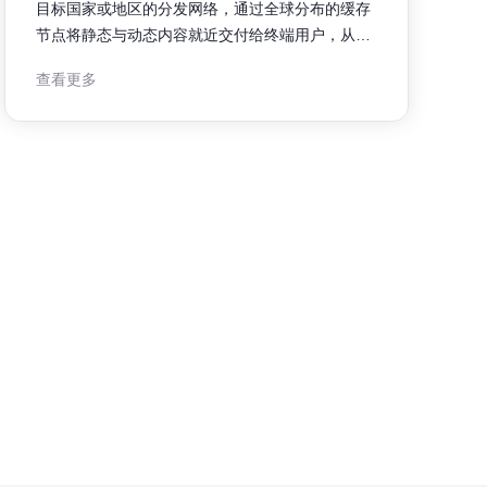
目标国家或地区的分发网络，通过全球分布的缓存
节点将静态与动态内容就近交付给终端用户，从而
降低延迟并提升可用性。 用户请求由智能DNS或
查看更多
Anycast路由引导到最近的边缘节点，节点返回缓
存内容或回源至源站并缓存响应，整个流程依赖于
节点同步、负载均衡与路由优化。 包括边缘节点
（PoP