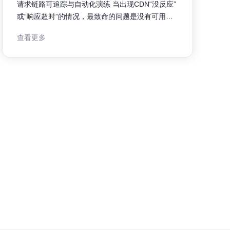
请求链路可追踪与自动化演练 当出现CDN“没反应”
或“响应超时”的情况，最致命的问题是没有可用的
证据链。本文以实战视角，告诉你如何布置日志与
查看更多
监控，做到一眼看穿根因——是DNS、边缘故障、
缓存击穿、源站连通性、还是TLS/WAF限流导致的
无响应。 第一步：确保边缘与源站都有结构化的日
志。日志字段