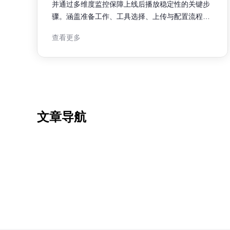
并通过多维度监控保障上线后播放稳定性的关键步
骤。涵盖准备工作、工具选择、上传与配置流程、
监控指标与部署位置、告警与回滚策略，以及上线
查看更多
后持续验证的方法，帮助团队在短周期内可控上线
并快速定位问题。 在把mp4推向网络前，应完成素
材校验（码率、分辨率、关键帧间隔）、转码策略
（H.264/H.265、清晰度分
文章导航