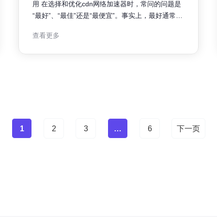
用 在选择和优化cdn网络加速器时，常问的问题是
“最好”、“最佳”还是“最便宜”。事实上，最好通常指
性能和功能最全面的方案（多点回源、WAF、实时
查看更多
日志）；最佳是指在性能与成本之间取得平衡的方
案；而最便宜适合流量小、对延迟不敏感的场景。
无论选择哪种方案，作为运维人员要以服务器端的
可观测性和长期表现为准绳
1
2
3
…
6
下一页